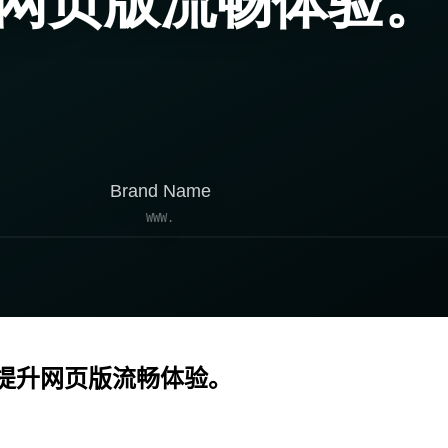
提升网页版流畅体验。