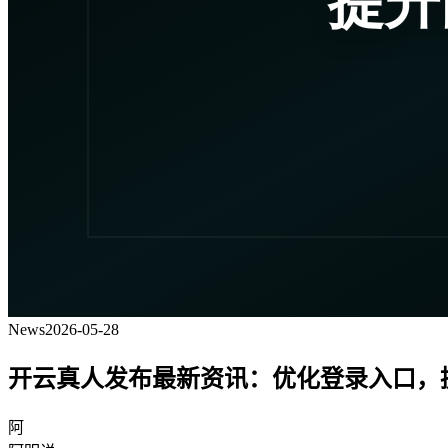
News
2026-05-28
开云真人发布最新资讯：优化登录入口，
阿