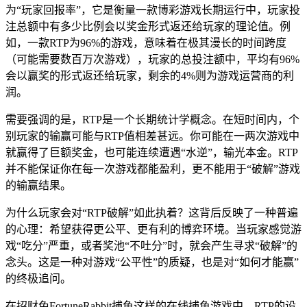
为“玩家回报率”，它是衡量一款博彩游戏长期运行中，玩家投
注总额中有多少比例会以奖金形式返还给玩家的理论值。例
如，一款RTP为96%的游戏，意味着在极其漫长的时间跨度
（可能需要数百万次游戏），玩家的总投注额中，平均有96%
会以赢奖的形式返还给玩家，剩余的4%则为游戏运营商的利
润。
需要强调的是，RTP是一个长期统计学概念。在短时间内，个
别玩家的输赢可能与RTP值相差甚远。你可能在一两次游戏中
就赢得了巨额奖金，也可能连续遭遇“水逆”，输光本金。RTP
并不能保证你在每一次游戏都能盈利，更不能用于“破解”游戏
的输赢结果。
为什么玩家会对“RTP破解”如此执着？这背后反映了一种普遍
的心理：希望获得更公平、更有利的博弈环境。当玩家感觉游
戏“吃分”严重，或者奖池“不吐分”时，就会产生寻求“破解”的
念头。这是一种对游戏“公平性”的质疑，也是对“如何才能赢”
的终极追问。
在招财兔FortuneRabbit捕鱼这样的在线捕鱼游戏中，RTP的设