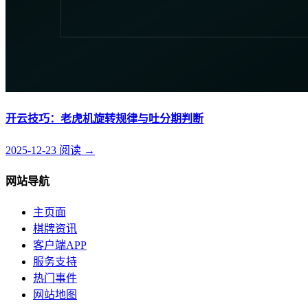
开云技巧：老虎机旋转规律与吐分期判断
2025-12-23
阅读
→
网站导航
主页面
棋牌资讯
客户端APP
服务支持
热门事件
网站地图