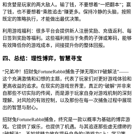
和贪婪是玩家的两大敌人。输了钱，不要想着“一把翻本”；赢
了钱，也不要想着“乘胜追击”赚更多。保持冷静的头脑，按照
既定的策略执行，才能做出最优决策。
利用游戏福利：很多平台会提供新人注册奖励、充值返利、每
日签到奖励等福利。这些福利相当于免费的子弹或筹码，能够
有效降低你的游戏成本，间接提升你的整体回报。
四、总结：理性博弈，智慧寻宝
“兄弟冲！招财兔FortuneRabbit捕鱼子弹无限RTP破解法”——
这个充满激情和幻想的主题，代表了玩家们对更好游戏体验和
更高收益的追求。在现实的游戏世界里，真正的“破解”并非来
自那些不切实际的传闻，而是源于玩家自身对游戏机制的深刻
理解、对风险的有效控制，以及那份在每一次捕鱼过程中展现
出的智慧与耐心。
招财兔FortuneRabbit捕鱼，终究是一款以概率为基础的博弈游
戏。它提供了娱乐，也提供了机遇。与其追逐那些虚无缥缈的
“破解法”，不如将精力放在提升自身的“游戏力”上：学习策