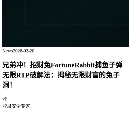
News
2026-02-20
兄弟冲！招财兔FortuneRabbit捕鱼子弹
无限RTP破解法：揭秘无限财富的兔子
洞！
登
登录安全专家