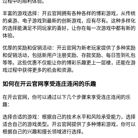
过程中的顺利体验。
丰富的游戏选择：开云官网拥有各种各样的博彩游戏，从传统
的桌游、电子游戏到最新的创新游戏，应有尽有。这种多样化
的选择能满足不同玩家的喜好，让你在每一次游戏中都有新的
体验。
优厚的奖励和促销活动：开云官网为新老玩家提供了多种奖励
和促销活动，包括新用户注册奖励、存款奖励、每日签到礼包
等等。这些优惠不仅能让你的博彩乐趣更上一层楼，还能在游
戏过程中获得更多的机会和资源。
如何在开云官网享受连庄连闲的乐趣
在开云官网，你可以通过以下几个步骤来享受连庄连闲的乐
趣：
选择合适的游戏：根据自己的技术水平和风险承受能力，选择
适合自己的游戏类型。开云官网提供了多种博彩游戏，你可以
根据自己的兴趣和擅长领域进行选择。