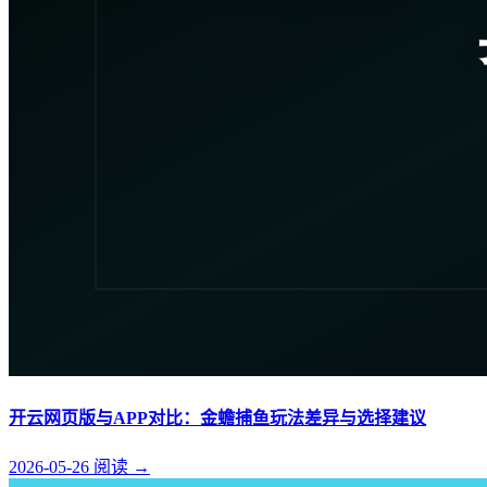
开云网页版与APP对比：金蟾捕鱼玩法差异与选择建议
2026-05-26
阅读
→