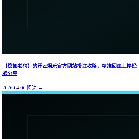
【稳如老狗】的开云娱乐官方网站投注攻略，精准回血上岸经
验分享
2026-04-06
阅读
→