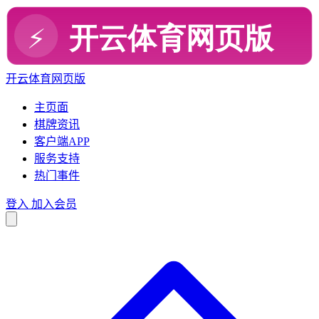
开云体育网页版
主页面
棋牌资讯
客户端APP
服务支持
热门事件
登入
加入会员