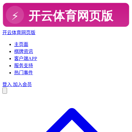
开云体育网页版
主页面
棋牌资讯
客户端APP
服务支持
热门事件
登入
加入会员