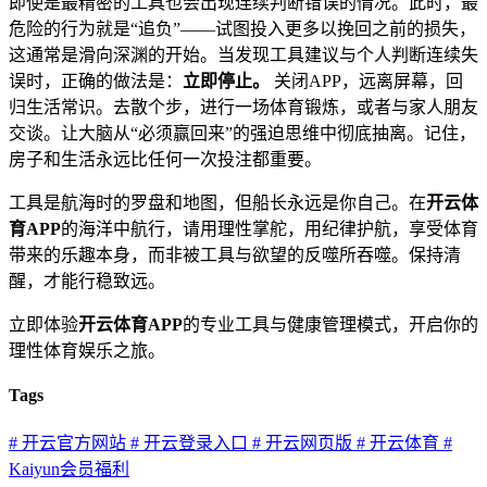
即使是最精密的工具也会出现连续判断错误的情况。此时，最
危险的行为就是“追负”——试图投入更多以挽回之前的损失，
这通常是滑向深渊的开始。当发现工具建议与个人判断连续失
误时，正确的做法是：
立即停止。
关闭APP，远离屏幕，回
归生活常识。去散个步，进行一场体育锻炼，或者与家人朋友
交谈。让大脑从“必须赢回来”的强迫思维中彻底抽离。记住，
房子和生活永远比任何一次投注都重要。
工具是航海时的罗盘和地图，但船长永远是你自己。在
开云体
育APP
的海洋中航行，请用理性掌舵，用纪律护航，享受体育
带来的乐趣本身，而非被工具与欲望的反噬所吞噬。保持清
醒，才能行稳致远。
立即体验
开云体育APP
的专业工具与健康管理模式，开启你的
理性体育娱乐之旅。
Tags
# 开云官方网站
# 开云登录入口
# 开云网页版
# 开云体育
#
Kaiyun会员福利