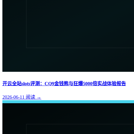
开云全站slots评测：CQ9金钱熊与狂爆5000倍实战体验报告
2026-06-11
阅读
→